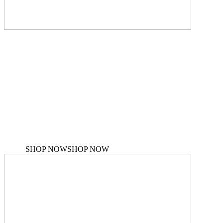
Check out ourNew
brands
Here you will find our brands that offerthe
latest in fashion
SHOP NOW
SHOP NOW