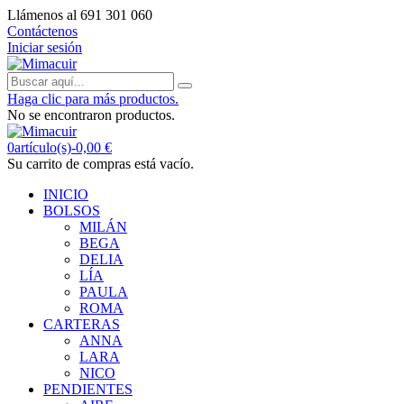
Llámenos al 691 301 060
Contáctenos
Iniciar sesión
Haga clic para más productos.
No se encontraron productos.
0
artículo(s)
-
0,00 €
Su carrito de compras está vacío.
INICIO
BOLSOS
MILÁN
BEGA
DELIA
LÍA
PAULA
ROMA
CARTERAS
ANNA
LARA
NICO
PENDIENTES