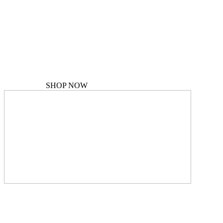
MATERNITY ESSENTIALS
Shop the collection
SHOP NOW
SHOP NOW
New autumn look