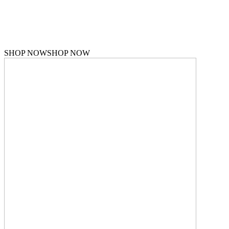
Making your basic items work for you
SHOP NOW
SHOP NOW