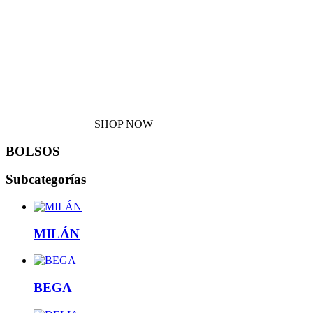
New arrivals
Be unique this party season with one-off
piecesfrom vintage and boutique sellers.
SHOP NOW
SHOP NOW
BOLSOS
Subcategorías
MILÁN
BEGA