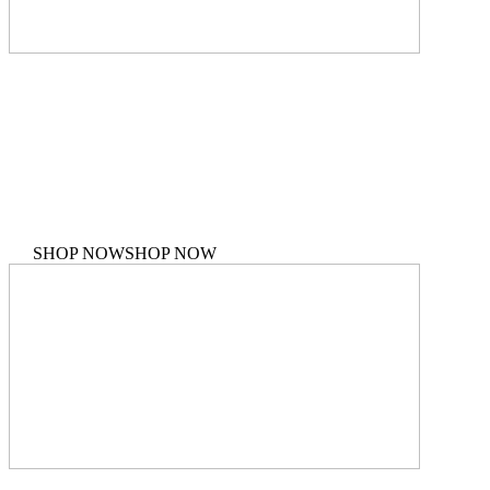
PERSONAL STYLISTS
Making your baisc items work for you
SHOP NOW
SHOP NOW