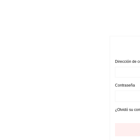
Making your basic items work for you
Shop the collection
SHOP NOW
Dirección de c
Contraseña
¿Olvidó su co