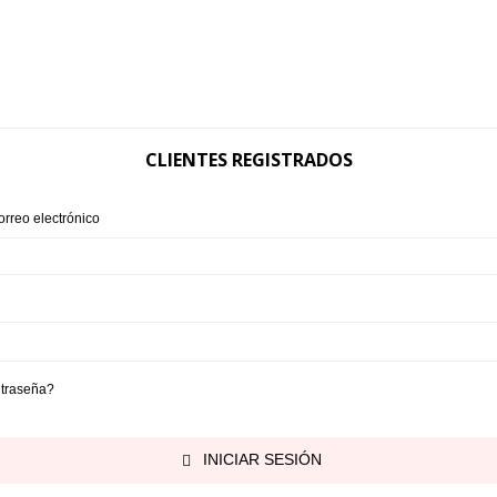
Here you will find our brands that offerthe latest in
fashion
SHOP NOW
CLIENTES REGISTRADOS
orreo electrónico
ntraseña?
INICIAR SESIÓN