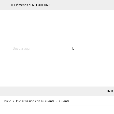
Llámenos al 691 301 060
INI
Inicio
/
Iniciar sesión con su cuenta
/
Cuenta
NEW AUTUMN LOOK
MATERNITY ESSENTIALS