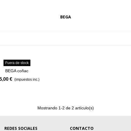
Here you will find our brands that offerthe latest in
fashion
BEGA
SHOP NOW
VER MÁS
Fuera de stock
BEGA coñac
5,00 €
(impuestos inc.)
Mostrando
1
-2 de 2 artículo(s)
REDES SOCIALES
CONTACTO