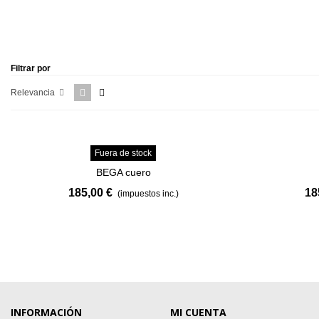
Making your basic items work for you
Shop the collection
SHOP NOW
Filtrar por
Relevancia
VER MÁS
Fuera de stock
BEGA cuero
185,00 €
18
(impuestos inc.)
INFORMACIÓN
MI CUENTA