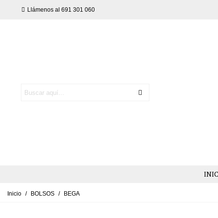
Llámenos al 691 301 060
INI
Inicio
/
BOLSOS
/
BEGA
NEW AUTUMN LOOK
MATERNITY ESSENTIALS